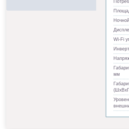
Потреб
Площад
Ночно
Диспл
Wi-Fi 
Инвер
Напря
Габари
мм
Габари
(ШхВхГ
Уровен
внешни