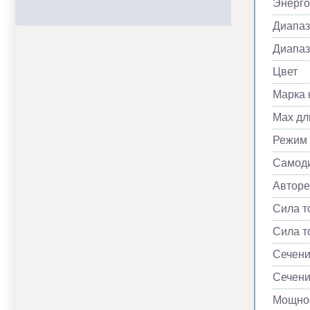
Энерг
Диапаз
Диапаз
Цвет
Марка 
Max дл
Режим
Самоди
Автор
Сила т
Сила т
Сечени
Сечени
Мощнос