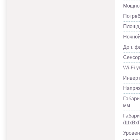
Мощнос
Потреб
Площад
Ночно
Доп. ф
Сенсор
Wi-Fi 
Инвер
Напря
Габари
мм
Габари
(ШхВхГ
Уровен
внешни