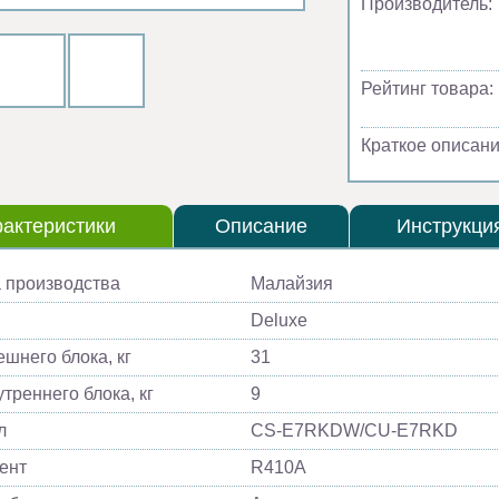
Производитель:
Рейтинг товара:
Краткое описани
актеристики
Описание
Инструкци
 производства
Малайзия
Deluxe
ешнего блока, кг
31
треннего блока, кг
9
л
CS-E7RKDW/CU-E7RKD
ент
R410A