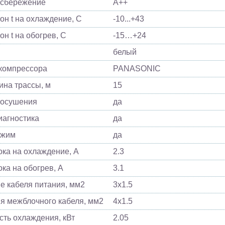
осбережение
A++
он t на охлаждение, С
-10...+43
он t на обогрев, С
-15…+24
белый
компрессора
PANASONIC
ина трассы, м
15
 осушения
да
агностика
да
ежим
да
ока на охлаждение, А
2.3
ока на обогрев, А
3.1
е кабеля питания, мм2
3x1.5
я межблочного кабеля, мм2
4x1.5
ть охлаждения, кВт
2.05