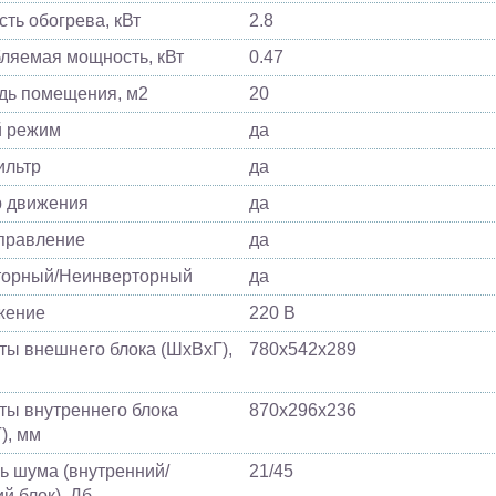
ть обогрева, кВт
2.8
ляемая мощность, кВт
0.47
ь помещения, м2
20
й режим
да
ильтр
да
 движения
да
управление
да
торный/Неинверторный
да
жение
220 В
ты внешнего блока (ШхВхГ),
780х542х289
ты внутреннего блока
870х296х236
), мм
ь шума (внутренний/
21/45
й блок), Дб