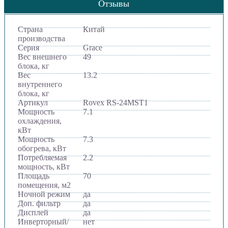
Отзывы
Страна
Китай
производства
Серия
Grace
Вес внешнего
49
блока, кг
Вес
13.2
внутреннего
блока, кг
Артикул
Rovex RS-24MST1
Мощность
7.1
охлаждения,
кВт
Мощность
7.3
обогрева, кВт
Потребляемая
2.2
мощность, кВт
Площадь
70
помещения, м2
Ночной режим
да
Доп. фильтр
да
Дисплей
да
Инверторный/
нет