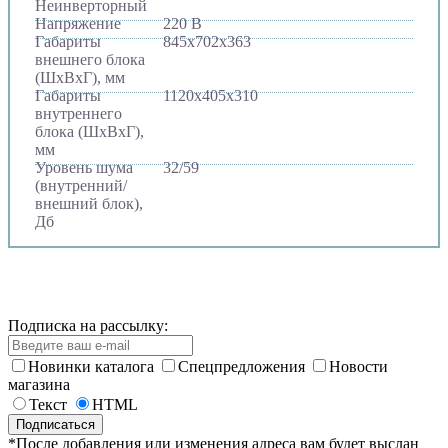
Неинверторный
Напряжение
220 В
Габариты
845х702х363
внешнего блока
(ШхВхГ), мм
Габариты
1120х405х310
внутреннего
блока (ШхВхГ),
мм
Уровень шума
32/59
(внутренний/
внешний блок),
Дб
Подписка на рассылку:
Новинки каталога
Спецпредложения
Новости
магазина
Текст
HTML
*После добавления или изменения адреса вам будет выслан