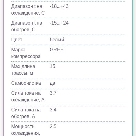
Диапазон t на
-18...+43
охлаждение, С
Диапазон t на
-15...+24
обогрев, С
Цвет
белый
Марка
GREE
компрессора
Max длина
15
трассы, м
Самоочистка
да
Сила тока на
3.7
охлаждение, А
Сила тока на
3.4
обогрев, А
Мощность
2.5
охлаждения,