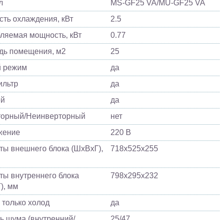
л
MS-GF25 VA/MU-GF25 VA
ть охлаждения, кВт
2.5
ляемая мощность, кВт
0.77
ь помещения, м2
25
й режим
да
ильтр
да
ей
да
торный/Неинверторный
нет
жение
220 В
ты внешнего блока (ШхВхГ),
718х525х255
ты внутреннего блока
798х295х232
), мм
 только холод
да
ь шума (внутренний/
25/47