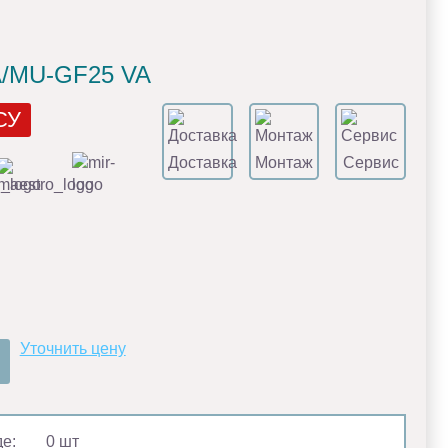
A/MU-GF25 VA
СУ
Доставка
Монтаж
Сервис
Уточнить цену
де:
0 шт