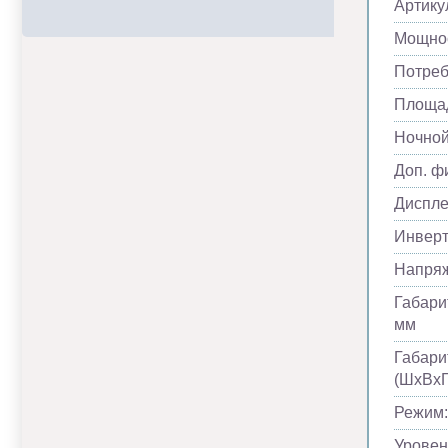
Артику
Мощнос
Потреб
Площад
Ночно
Доп. ф
Диспл
Инвер
Напря
Габари
мм
Габари
(ШхВхГ
Режим:
Уровен