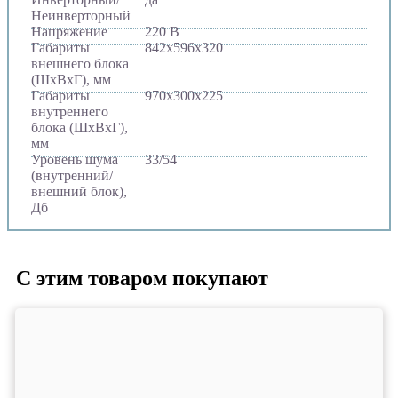
Неинверторный
Напряжение
220 В
Габариты
842х596х320
внешнего блока
(ШхВхГ), мм
Габариты
970х300х225
внутреннего
блока (ШхВхГ),
мм
Уровень шума
33/54
(внутренний/
внешний блок),
Дб
С этим товаром покупают