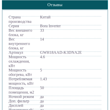
Отзывы
Страна
Китай
производства
Серия
Bora Inverter
Вес внешнего
33
блока, кг
Вес
14
внутреннего
блока, кг
Артикул
GWH18AAD-K3DNA2E
Мощность
4.6
охлаждения,
кВт
Мощность
5
обогрева, кВт
Потребляемая
1.43
мощность, кВт
Площадь
50
помещения, м2
Ночной режим
да
Доп. фильтр
да
Дисплей
да
Инверторный/
да