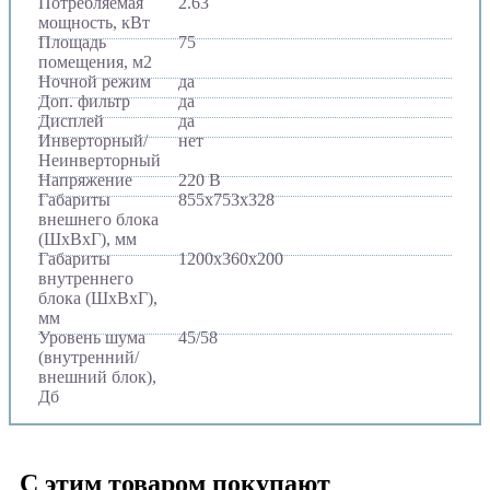
Потребляемая
2.63
мощность, кВт
Площадь
75
помещения, м2
Ночной режим
да
Доп. фильтр
да
Дисплей
да
Инверторный/
нет
Неинверторный
Напряжение
220 В
Габариты
855х753х328
внешнего блока
(ШхВхГ), мм
Габариты
1200х360х200
внутреннего
блока (ШхВхГ),
мм
Уровень шума
45/58
(внутренний/
внешний блок),
Дб
С этим товаром покупают