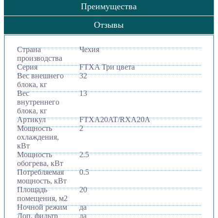
Преимущества
Отзывы
Страна
Чехия
производства
Серия
FTXA Три цвета
Вес внешнего
32
блока, кг
Вес
13
внутреннего
блока, кг
Артикул
FTXA20AT/RXA20A
Мощность
2
охлаждения,
кВт
Мощность
2.5
обогрева, кВт
Потребляемая
0.5
мощность, кВт
Площадь
20
помещения, м2
Ночной режим
да
Доп. фильтр
да