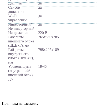
Дисплей
да
Сенсор
да
движения
Wi-Fi
да
управление
Инверторный/
да
Неинверторный
Напряжение
220 В
Габариты
765х550х285
внешнего блока
(ШхВхГ), мм
Габариты
798х295х189
внутреннего
блока (ШхВхГ),
мм
Уровень шума
19/46
(внутренний/
внешний блок),
Дб
Подписка на рассылку: