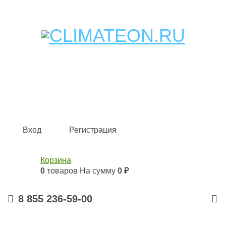
Кондиционеры и сплит-системы, газовые котлы,
тепловые завесы, водяные тепловентиляторы для
квартиры, дома, офиса с доставкой в Набережные
Челны и по всей России.
Climate for life
Вход
Регистрация
Корзина
0
товаров
На сумму
0 ₽
8 855 236-59-00