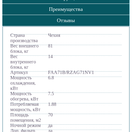
Преимущества
Отзывы
Страна
Чехия
производства
Вес внешнего
81
блока, кг
Вес
14
внутреннего
блока, кг
Артикул
FAA71B/RZAG71NV1
Мощность
6.8
охлаждения,
кВт
Мощность
7.5
обогрева, кВт
Потребляемая
1.88
мощность, кВт
Площадь
70
помещения, м2
Ночной режим
да
Доп. фильтр
да