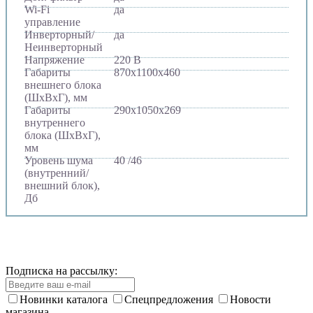
Wi-Fi
да
управление
Инверторный/
да
Неинверторный
Напряжение
220 В
Габариты
870х1100х460
внешнего блока
(ШхВхГ), мм
Габариты
290х1050х269
внутреннего
блока (ШхВхГ),
мм
Уровень шума
40 /46
(внутренний/
внешний блок),
Дб
Подписка на рассылку:
Новинки каталога
Спецпредложения
Новости
магазина