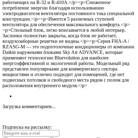
работающих на R-32 и R-410A.</p><p>Сниженное
потребление энергии благодаря использованию
электродвигателя вентилятора постоянного тока специальной
конструкции.</p><p>Имеется 5 различных ступеней
вентилятора для обеспечения максимального комфорта.</p>
<p>Стильный блок, легко вписывается в любой интерьер.
Заслонки полностью закрыты, когда блок не работает,
воздухозаборные решетки не видны.</p><p>Серия FHA-A /
RZASG-M — это подпотолочные кондиционеры от компании
Daikin наружными блоками Sky Air ADVANCE, которые
применяют технологию Bluevolution для наиболее
энергоэффективной и экологичной работы. Модельный ряд
представлен популярными для коммерческого сектора
мощностями и отлично подходит для помещений, где нет
подвесных потолков и свободного места рядом с полом для
расположения внутреннего модуля.</p>
Загрузка комментариев...
Подписка на рассылку: