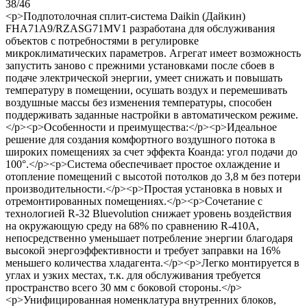
38/46
<p>Подпотолочная сплит-система Daikin (Дайкин)
FHA71A9/RZASG71MV1 разработана для обслуживания
объектов с потребностями в регулировке
микроклиматических параметров. Агрегат имеет возможность
запустить заново с прежними установками после сбоев в
подаче электрической энергии, умеет снижать и повышать
температуру в помещении, осушать воздух и перемешивать
воздушные массы без изменения температуры, способен
поддерживать заданные настройки в автоматическом режиме.
</p><p>Особенности и преимущества:</p><p>Идеальное
решение для создания комфортного воздушного потока в
широких помещениях за счет эффекта Коанда: угол подачи до
100°.</p><p>Система обеспечивает простое охлаждение и
отопление помещений с высотой потолков до 3,8 м без потери
производительности.</p><p>Простая установка в новых и
отремонтированных помещениях.</p><p>Сочетание с
технологией R-32 Bluevolution снижает уровень воздействия
на окружающую среду на 68% по сравнению R-410A,
непосредственно уменьшает потребление энергии благодаря
высокой энергоэффективности и требует заправки на 16%
меньшего количества хладагента.</p><p>Легко монтируется в
углах и узких местах, т.к. для обслуживания требуется
пространство всего 30 мм с боковой стороны.</p>
<p>Унифицированная номенклатура внутренних блоков,