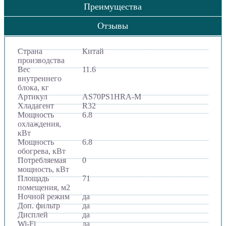
Преимущества
Отзывы
Страна
Китай
производства
Вес
11.6
внутреннего
блока, кг
Артикул
AS70PS1HRA-M
Хладагент
R32
Мощность
6.8
охлаждения,
кВт
Мощность
6.8
обогрева, кВт
Потребляемая
0
мощность, кВт
Площадь
71
помещения, м2
Ночной режим
да
Доп. фильтр
да
Дисплей
да
Wi-Fi
да