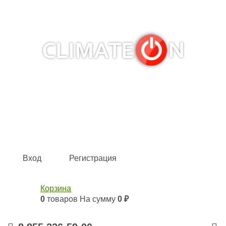
Кондиционеры и сплит-системы, газовые котлы,
тепловые завесы, водяные тепловентиляторы для
квартиры, дома, офиса с доставкой в Набережные
Челны и по всей России.
Climate for life
Вход
Регистрация
Корзина
0
товаров
На сумму
0 ₽