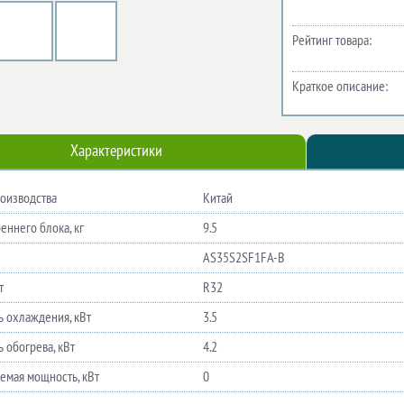
Рейтинг товара:
Краткое описание:
Характеристики
роизводства
Китай
еннего блока, кг
9.5
AS35S2SF1FA-B
т
R32
 охлаждения, кВт
3.5
 обогрева, кВт
4.2
емая мощность, кВт
0