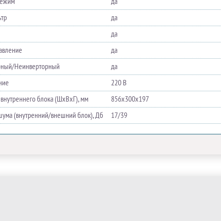
режим
да
ьтр
да
да
равление
да
рный/Неинверторный
да
ние
220 В
 внутреннего блока (ШхВхГ), мм
856х300х197
шума (внутренний/внешний блок), Дб
17/39