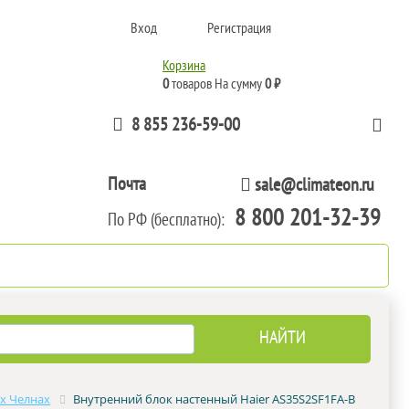
Вход
Регистрация
Корзина
0
товаров
На сумму
0 ₽
8 855 236-59-00
Почта
sale@climateon.ru
8 800 201-32-39
По РФ (бесплатно):
тажа
Акции
Контакты
х Челнах
Внутренний блок настенный Haier AS35S2SF1FA-B