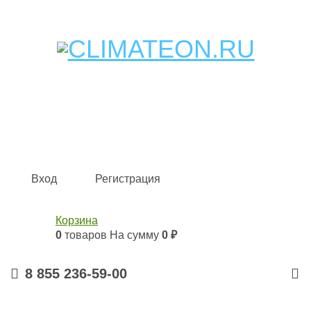
Кондиционеры и сплит-системы, газовые котлы,
тепловые завесы, водяные тепловентиляторы для
квартиры, дома, офиса с доставкой в Набережные
Челны и по всей России.
Climate for life
Вход
Регистрация
Корзина
0
товаров
На сумму
0 ₽
8 855 236-59-00