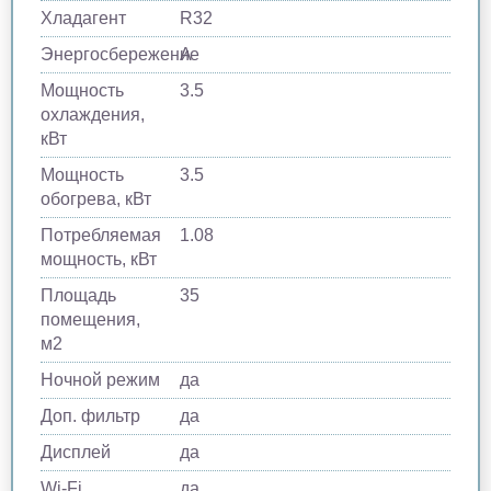
Хладагент
R32
Энергосбережение
A
Мощность
3.5
охлаждения,
кВт
Мощность
3.5
обогрева, кВт
Потребляемая
1.08
мощность, кВт
Площадь
35
помещения,
м2
Ночной режим
да
Доп. фильтр
да
Дисплей
да
Wi-Fi
да