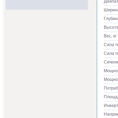
Диапаз
Ширина
Глубин
Высота
Вес, кг
Сила т
Сила т
Сечени
Мощнос
Мощнос
Потреб
Площад
Инвер
Напря