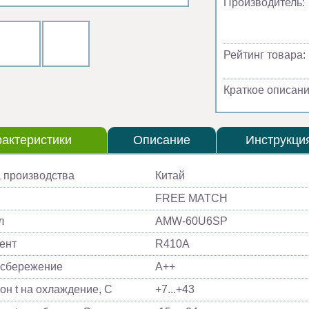
Производитель:
Рейтинг товара:
Краткое описани
актеристики
Описание
Инструкци
 производства
Китай
FREE MATCH
л
AMW-60U6SP
ент
R410A
осбережение
A++
он t на охлаждение, С
+7...+43