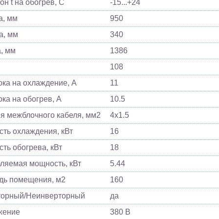
он t на обогрев, С
-15...+24
, мм
950
а, мм
340
, мм
1386
108
ока на охлаждение, А
11
ока на обогрев, А
10.5
я межблочного кабеля, мм2
4х1.5
ть охлаждения, кВт
16
ть обогрева, кВт
18
ляемая мощность, кВт
5.44
ь помещения, м2
160
торный/Неинверторный
да
жение
380 В