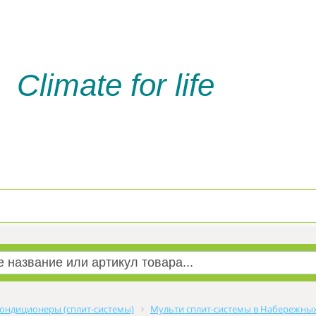
Climate for life
Доставка и оплата
Услуги м
ондиционеры (сплит-системы)
Мульти сплит-системы в Набережны