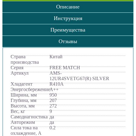
Описание
Инструкция
Преимущества
Отзывы
Страна
Китай
производства
Серия
FREE MATCH
Артикул
AMS-
12UR4SVETG67(R) SILVER
Хладагент
R410A
Энергосбережение
A++
Ширина, мм
950
Глубина, мм
207
Высота, мм
272
Вес, кг
9
Самодиагностика
да
Авторежим
да
Сила тока на
0.2
охлаждение, А