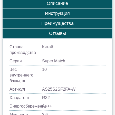
Описание
Инструкция
Преимущества
Отзывы
Страна
Китай
производства
Серия
Super Match
Вес
10
внутреннего
блока, кг
Артикул
AS25S2SF2FA-W
Хладагент
R32
Энергосбережение
A+++
Мощность
2.6