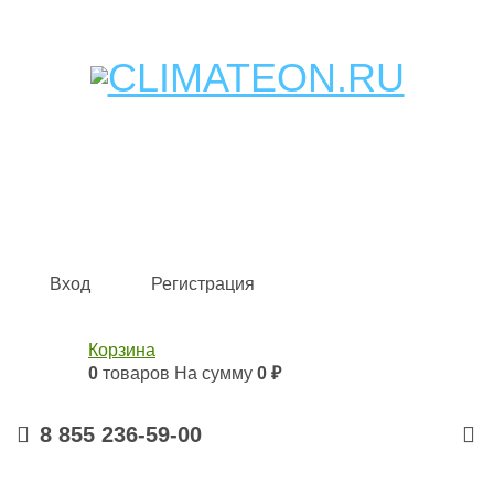
Кондиционеры и сплит-системы, газовые котлы,
тепловые завесы, водяные тепловентиляторы для
квартиры, дома, офиса с доставкой в Набережные
Челны и по всей России.
Climate for life
Вход
Регистрация
Корзина
0
товаров
На сумму
0 ₽
8 855 236-59-00