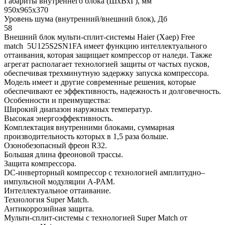
Габариты внутреннего блока (ШхВхГ), мм
950х965х370
Уровень шума (внутренний/внешний блок), Дб
58
Внешний блок мульти-сплит-системы Haier (Хаер) Free
match 5U125S2SN1FA имеет функцию интеллектуального
оттаивания, которая защищает компрессор от наледи. Также
агрегат располагает технологией защиты от частых пусков,
обеспечивая трехминутную задержку запуска компрессора.
Модель имеет и другие современные решения, которые
обеспечивают ее эффективность, надежность и долговечность.
Особенности и преимущества:
Широкий диапазон наружных температур.
Высокая энергоэффективность.
Комплектация внутренними блоками, суммарная
производительность которых в 1,5 раза больше.
Озонобезопасный фреон R32.
Большая длина фреоновой трассы.
Защита компрессора.
DC-инверторный компрессор с технологией амплитудно–
импульсной модуляции A-PAM.
Интеллектуальное оттаивание.
Технология Super Match.
Антикоррозийная защита.
Мульти-сплит-системы с технологией Super Match от