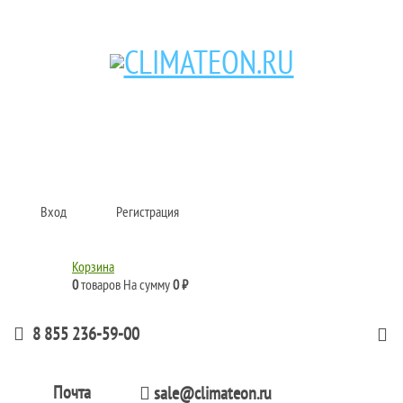
Кондиционеры и сплит-системы, газовые котлы, тепловые завесы, водяные
тепловентиляторы для квартиры, дома, офиса с доставкой в Набережные
Челны и по всей России.
Climate for life
Вход
Регистрация
Корзина
0
товаров
На сумму
0 ₽
8 855 236-59-00
Почта
sale@climateon.ru