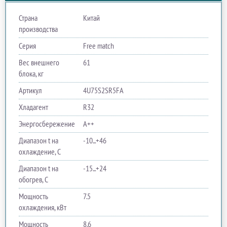
Страна
Китай
производства
Серия
Free match
Вес внешнего
61
блока, кг
Артикул
4U75S2SR5FA
Хладагент
R32
Энергосбережение
A++
Диапазон t на
-10...+46
охлаждение, С
Диапазон t на
-15...+24
обогрев, С
Мощность
7.5
охлаждения, кВт
Мощность
8.6