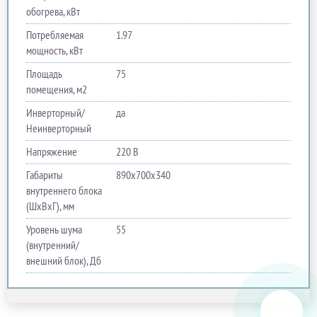
обогрева, кВт
Потребляемая
1.97
мощность, кВт
Площадь
75
помещения, м2
Инверторный/
да
Неинверторный
Напряжение
220 В
Габариты
890х700х340
внутреннего блока
(ШхВхГ), мм
Уровень шума
55
(внутренний/
внешний блок), Дб