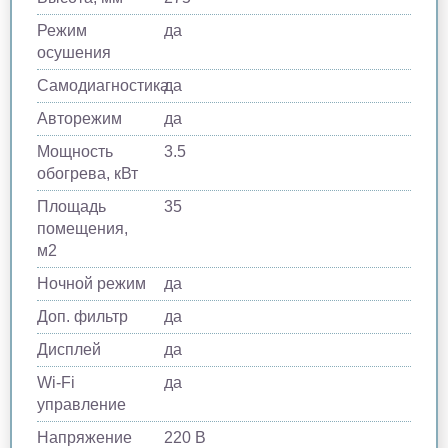
Режим
да
осушения
Самодиагностика
да
Авторежим
да
Мощность
3.5
обогрева, кВт
Площадь
35
помещения,
м2
Ночной режим
да
Доп. фильтр
да
Дисплей
да
Wi-Fi
да
управление
Напряжение
220 В