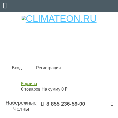
Кондиционеры и сплит-системы, газовые котлы,
тепловые завесы, водяные тепловентиляторы для
квартиры, дома, офиса с доставкой в Набережные
Челны и по всей России.
Climate for life
Вход
Регистрация
Корзина
0
товаров
На сумму
0 ₽
Набережные
8 855 236-59-00
Челны