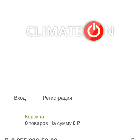
Кондиционеры и сплит-системы, газовые котлы,
тепловые завесы, водяные тепловентиляторы для
квартиры, дома, офиса с доставкой в Набережные
Челны и по всей России.
Climate for life
Вход
Регистрация
Корзина
0
товаров
На сумму
0 ₽