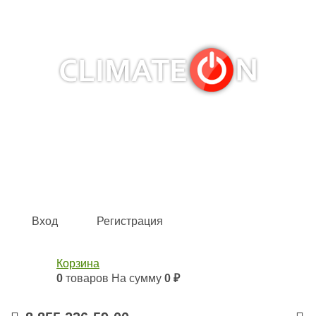
Кондиционеры и сплит-системы, газовые котлы,
тепловые завесы, водяные тепловентиляторы для
квартиры, дома, офиса с доставкой в Набережные
Челны и по всей России.
Climate for life
Вход
Регистрация
Корзина
0
товаров
На сумму
0 ₽