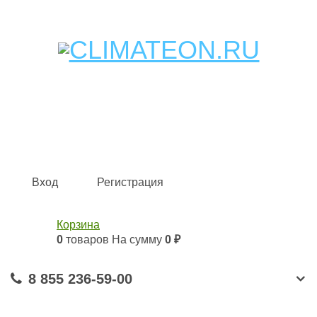
Кондиционеры и сплит-системы, газовые котлы,
тепловые завесы, водяные тепловентиляторы для
квартиры, дома, офиса с доставкой в Набережные
Челны и по всей России.
Climate for life
Вход
Регистрация
Корзина
0
товаров
На сумму
0 ₽
8 855 236-59-00