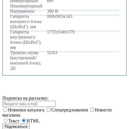
Инверторный/
нет
Неинверторный
Напряжение
380 В
Габариты
990х965х345
внешнего блока
(ШхВхГ), мм
Габариты
1755х540х379
внутреннего
блока (ШхВхГ),
мм
Уровень шума
52/63
(внутренний/
внешний блок),
Дб
Подписка на рассылку:
Новинки каталога
Спецпредложения
Новости
магазина
Текст
HTML