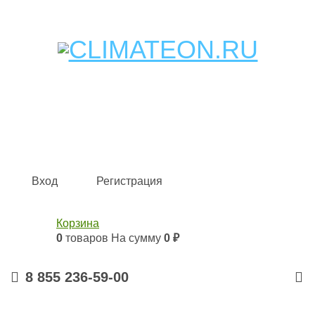
Кондиционеры и сплит-системы, газовые котлы,
тепловые завесы, водяные тепловентиляторы для
квартиры, дома, офиса с доставкой в Набережные
Челны и по всей России.
Climate for life
Вход
Регистрация
Корзина
0
товаров
На сумму
0 ₽
8 855 236-59-00