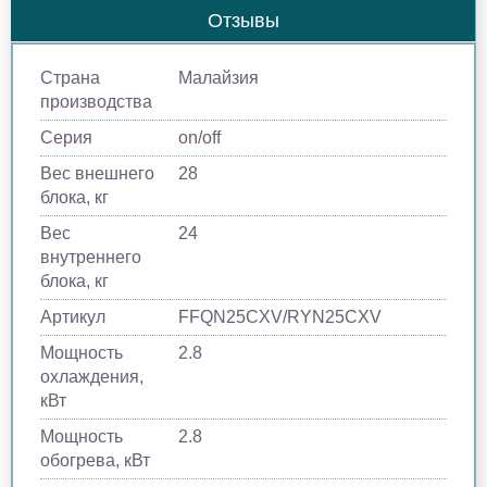
Отзывы
Страна
Малайзия
производства
Серия
on/off
Вес внешнего
28
блока, кг
Вес
24
внутреннего
блока, кг
Артикул
FFQN25CXV/RYN25CXV
Мощность
2.8
охлаждения,
кВт
Мощность
2.8
обогрева, кВт