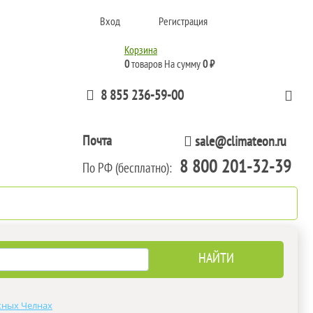
Вход
Регистрация
Корзина
0
товаров
На сумму
0 ₽
8 855 236-59-00
Почта
sale@climateon.ru
8 800 201-32-39
По РФ (бесплатно):
тажа
Акции
Контакты
жных Челнах