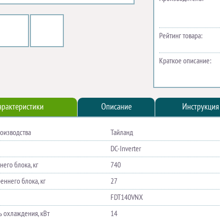
Рейтинг товара:
Краткое описание:
арактеристики
Описание
Инструкция
роизводства
Тайланд
DC-Inverter
его блока, кг
740
еннего блока, кг
27
FDT140VNX
 охлаждения, кВт
14