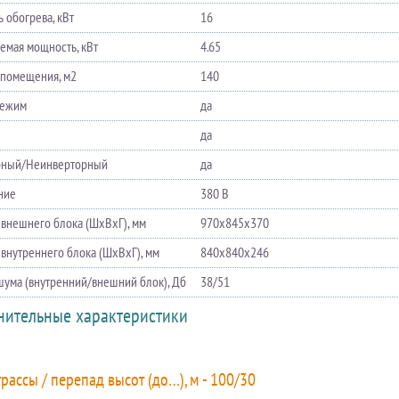
 обогрева, кВт
16
емая мощность, кВт
4.65
помещения, м2
140
режим
да
да
рный/Неинверторный
да
ние
380 В
 внешнего блока (ШхВхГ), мм
970х845х370
 внутреннего блока (ШхВхГ), мм
840х840х246
шума (внутренний/внешний блок), Дб
38/51
нительные характеристики
рассы / перепад высот (до…), м - 100/30