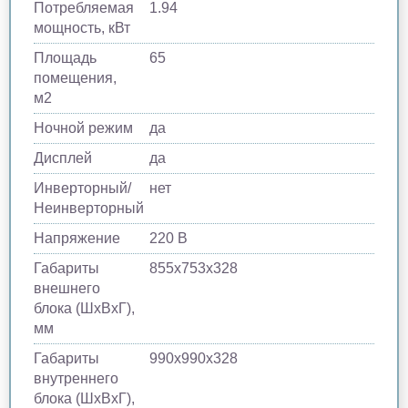
Потребляемая
1.94
мощность, кВт
Площадь
65
помещения,
м2
Ночной режим
да
Дисплей
да
Инверторный/
нет
Неинверторный
Напряжение
220 В
Габариты
855х753х328
внешнего
блока (ШхВхГ),
мм
Габариты
990х990х328
внутреннего
блока (ШхВхГ),