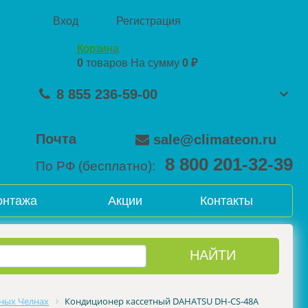
Вход
Регистрация
Корзина
0
товаров
На сумму
0 ₽
8 855 236-59-00
Почта
sale@climateon.ru
8 800 201-32-39
По РФ (бесплатно):
онтажа
Акции
Контакты
ных Челнах
Кондиционер кассетный DAHATSU DH-CS-48А