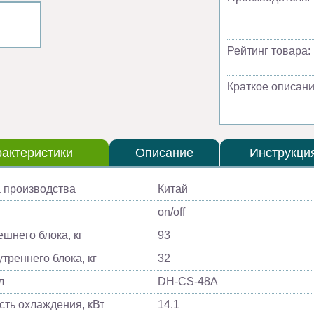
Рейтинг товара:
Краткое описани
актеристики
Описание
Инструкци
 производства
Китай
on/off
ешнего блока, кг
93
треннего блока, кг
32
л
DH-CS-48А
ть охлаждения, кВт
14.1