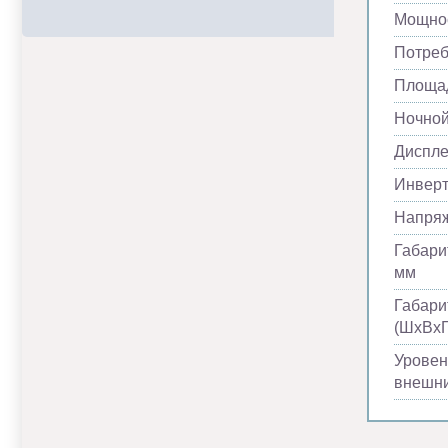
Мощнос
Потреб
Площад
Ночно
Диспл
Инвер
Напря
Габари
мм
Габари
(ШхВхГ
Уровен
внешни