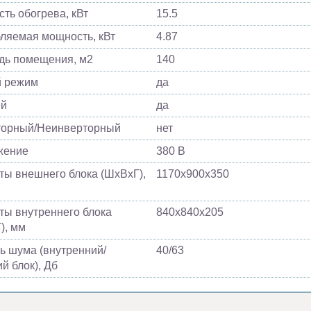
ть обогрева, кВт
15.5
ляемая мощность, кВт
4.87
ь помещения, м2
140
й режим
да
ей
да
торный/Неинверторный
нет
жение
380 В
ты внешнего блока (ШхВхГ),
1170х900х350
ты внутреннего блока
840х840х205
), мм
ь шума (внутренний/
40/63
й блок), Дб