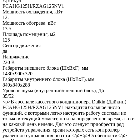
Артикул
FCAHG125H/RZAG125NV1
Мощность охлаждения, кВт
12.1
Мощность обогрева, кВт
13.5
Площадь помещения, м2
125
Сенсор движения
да
Напряжение
220 В
Габариты внешнего блока (ШхВхГ), мм
1430х900х320
Габариты внутреннего блока (ШхВхГ), мм
840х840х288
Уровень шума (внутренний/внешний блок), Дб
35/52
<p>В арсенале кассетного кондиционера Daikin (Дайкин)
FCAHG125H/RZAG125NV1 находится большое число
функций, с которыми легко настроить работу системы не
только в текущий момент, но и на определенное время, а то и
на каждый день недели. Для это следует приобрести ряд
устройств управления, среди которых есть контроллер
удаленного управления по сети.</p><p>Особенности</p>