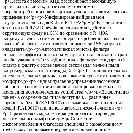
<p>Кассета с высоким КПД обеспечивает высочайшую
производительность, значительную экономию
энергопотребления и комфортные условия для коммерческих
применений</p><p>Унифицированный диапазон
внутреннего блока для R-32 и R-410A</p><p>В сочетании с
технологией R-32 Bluevolution снижает воздействие на
окружающую среду на 68% по сравнению с R-410A,
напрямую ведет к снижению энергопотребления благодаря
высокой энергии эффективность и имеет до 16% заправки
хладагента</p><p>Автоматическая очистка фильтра
повышает эффективность и комфорт, а также снижает затраты
на обслуживание</p><p>Доступны 2 фильтра: стандартный
фильтр и фильтр с более мелкой сеткой (для мелкой пыли,
например, в магазинах одежды)</p><p>Два дополнительных
интеллектуальных датчика повышают энергоэффективность и
комфорт</p><p>Индивидуальное управление заслонками:
гибкость в соответствии с любой планировкой комнаты без
изменения местоположения устройства!</p><p>Декоративная
панель в современном стиле доступна в 3 различных
вариантах: белый (RAL9010) с серыми жалюзи, полностью
белый (RAL9010) или панель автоматической очистки</p>
<p>5 различных скоростей вращения вентиляторов для
максимального комфорта</p><p>Снижение
энергопотребления благодаря специально разработанному
трубчатому теплообменнику, двигателю вентилятора