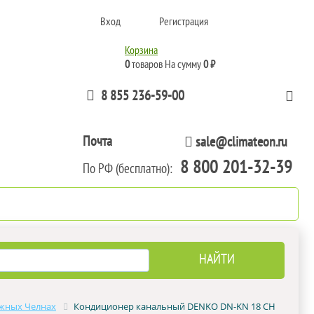
Вход
Регистрация
Корзина
0
товаров
На сумму
0 ₽
8 855 236-59-00
Почта
sale@climateon.ru
8 800 201-32-39
По РФ (бесплатно):
тажа
Акции
Контакты
жных Челнах
Кондиционер канальный DENKO DN-KN 18 CH