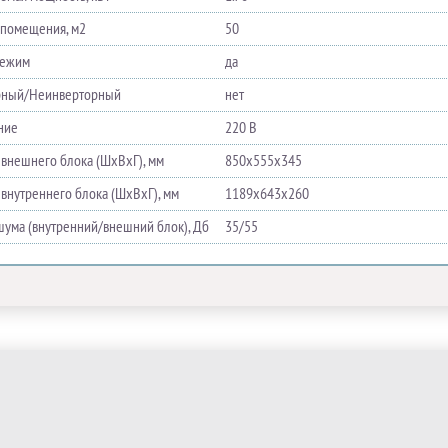
помещения, м2
50
режим
да
рный/Неинверторный
нет
ние
220 В
 внешнего блока (ШхВхГ), мм
850х555х345
 внутреннего блока (ШхВхГ), мм
1189х643х260
шума (внутренний/внешний блок), Дб
35/55