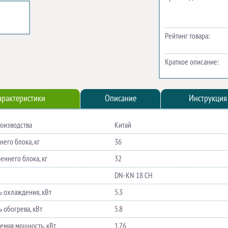
Рейтинг товара:
Краткое описание:
арактеристики
Описание
Инструкция
роизводства
Китай
его блока, кг
36
еннего блока, кг
32
DN-KN 18 CH
 охлаждения, кВт
5.3
 обогрева, кВт
5.8
емая мощность, кВт
1.76