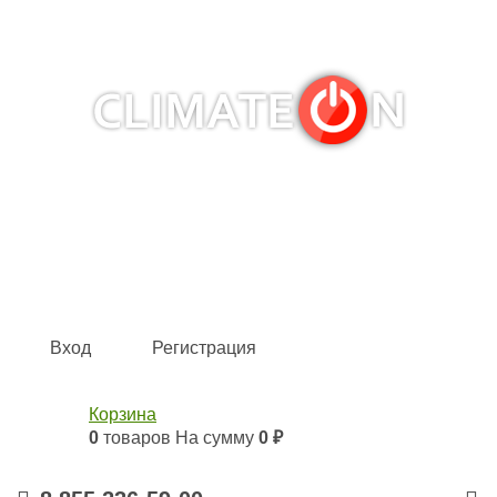
Кондиционеры и сплит-системы, газовые котлы,
тепловые завесы, водяные тепловентиляторы для
квартиры, дома, офиса с доставкой в Набережные
Челны и по всей России.
Climate for life
Вход
Регистрация
Корзина
0
товаров
На сумму
0 ₽