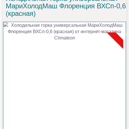
МариХолодМаш Флоренция ВХСп-0,6
(красная)
Популя