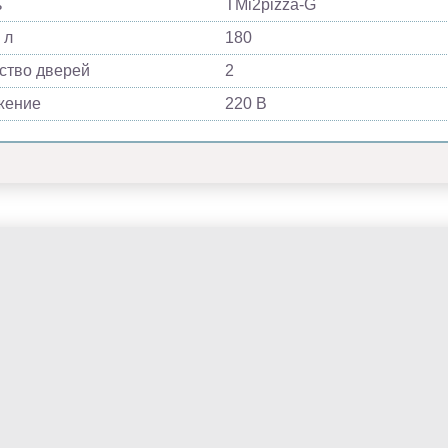
ь
TMi2pizza-G
 л
180
ство дверей
2
жение
220 В