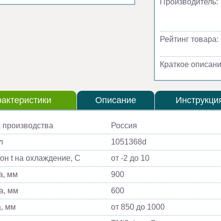
Производитель:
Рейтинг товара:
Краткое описани
актеристики
Описание
Инструкци
 производства
Россия
л
1051368d
он t на охлаждение, С
от -2 до 10
, мм
900
а, мм
600
, мм
от 850 до 1000