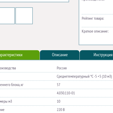
Рейтинг товара:
Краткое описание:
арактеристики
Описание
Инструкция
роизводства
Россия
Среднетемпературный °C -5 +5 (10 м3)
еннего блока, кг
57
4.030.110-01
меры м​3
10
ние
220 В