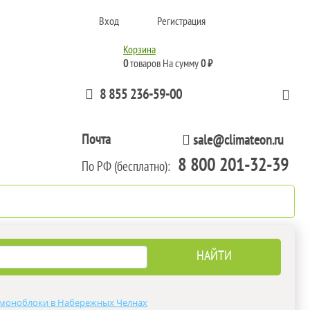
Вход
Регистрация
Корзина
0
товаров
На сумму
0 ₽
8 855 236-59-00
Почта
sale@climateon.ru
8 800 201-32-39
По РФ (бесплатно):
тажа
Акции
Контакты
моноблоки в Набережных Челнах