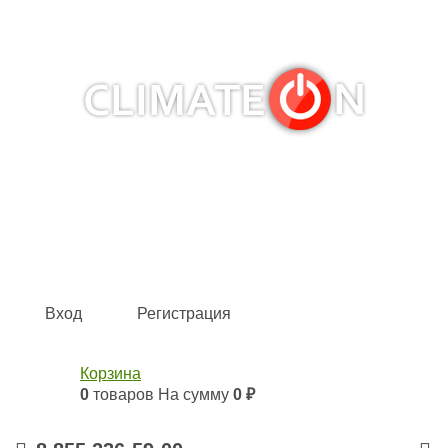
Кондиционеры и сплит-системы, газовые котлы,
тепловые завесы, водяные тепловентиляторы для
квартиры, дома, офиса с доставкой в Набережные
Челны и по всей России.
Climate for life
Вход
Регистрация
Корзина
0
товаров
На сумму
0 ₽