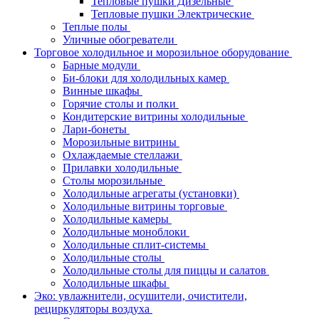
Тепловые пушки Дизельные
Тепловые пушки Электрические
Теплые полы
Уличные обогреватели
Торговое холодильное и морозильное оборудование
Барные модули
Би-блоки для холодильных камер
Винные шкафы
Горячие столы и полки
Кондитерские витрины холодильные
Лари-бонеты
Морозильные витрины
Охлаждаемые стеллажи
Прилавки холодильные
Столы морозильные
Холодильные агрегаты (установки)
Холодильные витрины торговые
Холодильные камеры
Холодильные моноблоки
Холодильные сплит-системы
Холодильные столы
Холодильные столы для пиццы и салатов
Холодильные шкафы
Эко: увлажнители, осушители, очистители,
рециркуляторы воздуха