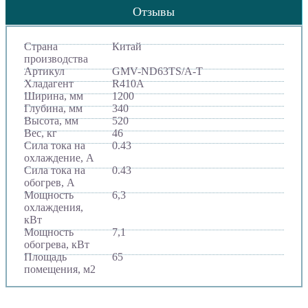
Отзывы
Страна
Китай
производства
Артикул
GMV-ND63TS/A-T
Хладагент
R410A
Ширина, мм
1200
Глубина, мм
340
Высота, мм
520
Вес, кг
46
Сила тока на
0.43
охлаждение, А
Сила тока на
0.43
обогрев, А
Мощность
6,3
охлаждения,
кВт
Мощность
7,1
обогрева, кВт
Площадь
65
помещения, м2