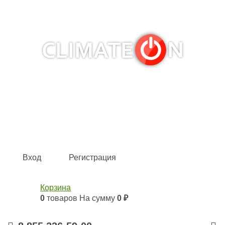
Кондиционеры и сплит-системы, газовые котлы,
тепловые завесы, водяные тепловентиляторы для
квартиры, дома, офиса с доставкой в Набережные
Челны и по всей России.
Climate for life
Вход
Регистрация
Корзина
0
товаров
На сумму
0 ₽