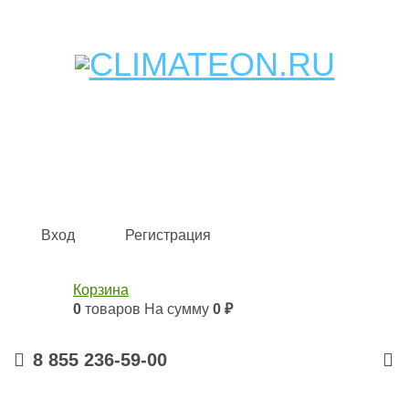
Кондиционеры и сплит-системы, газовые котлы,
тепловые завесы, водяные тепловентиляторы для
квартиры, дома, офиса с доставкой в Набережные
Челны и по всей России.
Climate for life
Вход
Регистрация
Корзина
0
товаров
На сумму
0 ₽
8 855 236-59-00