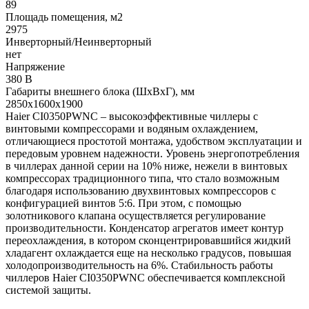
89
Площадь помещения, м2
2975
Инверторный/Неинверторный
нет
Напряжение
380 В
Габариты внешнего блока (ШхВхГ), мм
2850x1600x1900
Haier CI0350PWNC – высокоэффективные чиллеры с
винтовыми компрессорами и водяным охлаждением,
отличающиеся простотой монтажа, удобством эксплуатации и
передовым уровнем надежности. Уровень энергопотребления
в чиллерах данной серии на 10% ниже, нежели в винтовых
компрессорах традиционного типа, что стало возможным
благодаря использованию двухвинтовых компрессоров с
конфигурацией винтов 5:6. При этом, с помощью
золотникового клапана осуществляется регулирование
производительности. Конденсатор агрегатов имеет контур
переохлаждения, в котором сконцентрировавшийся жидкий
хладагент охлаждается еще на несколько градусов, повышая
холодопроизводительность на 6%. Стабильность работы
чиллеров Haier CI0350PWNC обеспечивается комплексной
системой защиты.