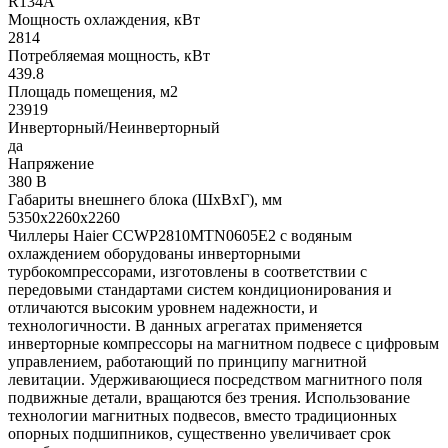
R134A
Мощность охлаждения, кВт
2814
Потребляемая мощность, кВт
439.8
Площадь помещения, м2
23919
Инверторный/Неинверторный
да
Напряжение
380 В
Габариты внешнего блока (ШхВхГ), мм
5350x2260x2260
Чиллеры Haier CCWP2810MTN0605E2 с водяным
охлаждением оборудованы инверторными
турбокомпрессорами, изготовлены в соответствии с
передовыми стандартами систем кондиционирования и
отличаются высоким уровнем надежности, и
технологичности. В данных агрегатах применяется
инверторные компрессоры на магнитном подвесе с цифровым
управлением, работающий по принципу магнитной
левитации. Удерживающиеся посредством магнитного поля
подвижные детали, вращаются без трения. Использование
технологии магнитных подвесов, вместо традиционных
опорных подшипников, существенно увеличивает срок