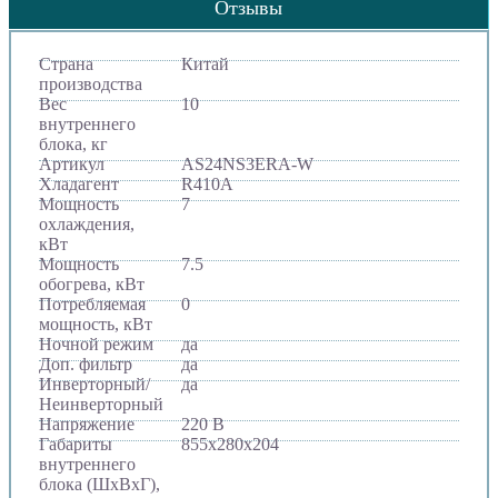
Отзывы
Страна
Китай
производства
Вес
10
внутреннего
блока, кг
Артикул
AS24NS3ERA-W
Хладагент
R410A
Мощность
7
охлаждения,
кВт
Мощность
7.5
обогрева, кВт
Потребляемая
0
мощность, кВт
Ночной режим
да
Доп. фильтр
да
Инверторный/
да
Неинверторный
Напряжение
220 В
Габариты
855х280х204
внутреннего
блока (ШхВхГ),