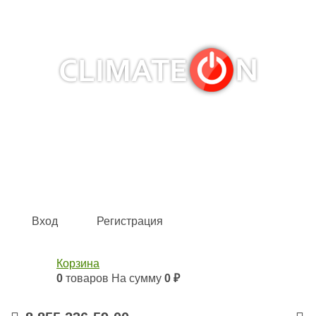
Кондиционеры и сплит-системы, газовые котлы,
тепловые завесы, водяные тепловентиляторы для
квартиры, дома, офиса с доставкой в Набережные
Челны и по всей России.
Climate for life
Вход
Регистрация
Корзина
0
товаров
На сумму
0 ₽