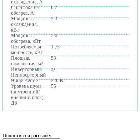
охлаждение, А
Сила тока на
6.7
обогрев, А
Мощность
5.3
охлаждения,
кВт
Мощность
5.6
обогрева, кВт
Потребляемая
1.75
мощность, кВт
Площадь
53
помещения, м2
Инверторный/
да
Неинверторный
Напряжение
220 В
Уровень шума
55
(внутренний/
внешний блок),
Дб
Подписка на рассылку: