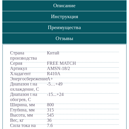
Описание
Инструкция
Преимущества
Отзывы
Страна
Китай
производства
Серия
FREE MATCH
Артикул
AMSN-18/2
Хладагент
R410A
Энергосбережение
A+
Диапазон t на
-5…+49
охлаждение, С
Диапазон t на
-15...+24
обогрев, С
Ширина, мм
800
Глубина, мм
315
Высота, мм
545
Вес, кг
36
Сила тока на
7.6