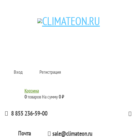
Кондиционеры и сплит-системы, газовые котлы, тепловые завесы, водяные
тепловентиляторы для квартиры, дома, офиса с доставкой в Набережные
Челны и по всей России.
Climate for life
Вход
Регистрация
Корзина
0
товаров
На сумму
0 ₽
8 855 236-59-00
Почта
sale@climateon.ru