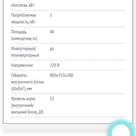
обогрева, кВт
Потребляемая
1
мощность, кВт
Площадь
40
помещения, м2
Инверторный/
да
Неинверторный
Напряжение
220 В
Габариты
800х553х280
внутреннего блока
(ШхВхГ), мм
Уровень шума
52
(внутренний/
внешний блок), Дб