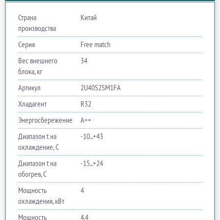
Страна
Китай
производства
Серия
Free match
Вес внешнего
34
блока, кг
Артикул
2U40S2SM1FA
Хладагент
R32
Энергосбережение
A++
Диапазон t на
-10...+43
охлаждение, С
Диапазон t на
-15...+24
обогрев, С
Мощность
4
охлаждения, кВт
Мощность
4.4