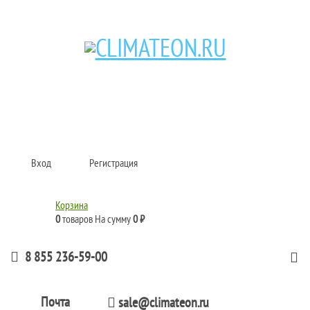
Кондиционеры и сплит-системы, газовые котлы, тепловые завесы, водяные
тепловентиляторы для квартиры, дома, офиса с доставкой в Набережные
Челны и по всей России.
Climate for life
Вход
Регистрация
Корзина
0
товаров
На сумму
0 ₽
8 855 236-59-00
Почта
sale@climateon.ru