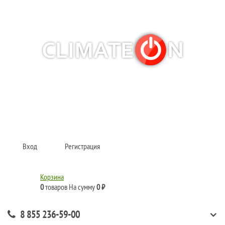
Кондиционеры и сплит-системы, газовые котлы, тепловые завесы, водяные
тепловентиляторы для квартиры, дома, офиса с доставкой в Набережные
Челны и по всей России.
Climate for life
Вход
Регистрация
Корзина
0
товаров
На сумму
0 ₽
8 855 236-59-00