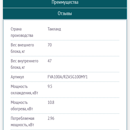
Преимущества
Отзывы
Страна
Таиланд
производства
Вес внешнего
70
блока, кг
Вес внутреннего
47
блока, кг
Артикул
FVA100A/RZASG100MY1
Мощность
9.5
охлаждения, кВт
Мощность
10.8
обогрева, кВт
Потребляемая
2.96
мощность, кВт