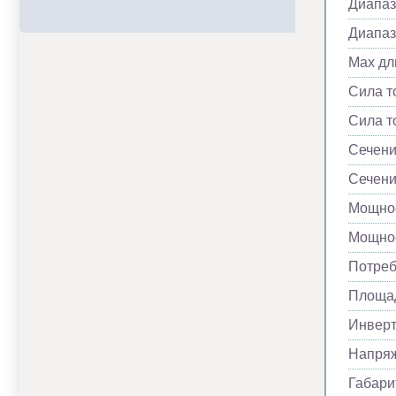
Диапаз
Диапаз
Max дл
Сила т
Сила т
Сечени
Сечени
Мощнос
Мощнос
Потреб
Площад
Инвер
Напря
Габари