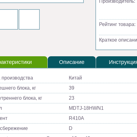
Производитель:
Рейтинг товара:
Краткое описани
актеристики
Описание
Инструкци
 производства
Китай
ешнего блока, кг
39
треннего блока, кг
23
л
MDTJ-18HWN1
ент
R410A
осбережение
D