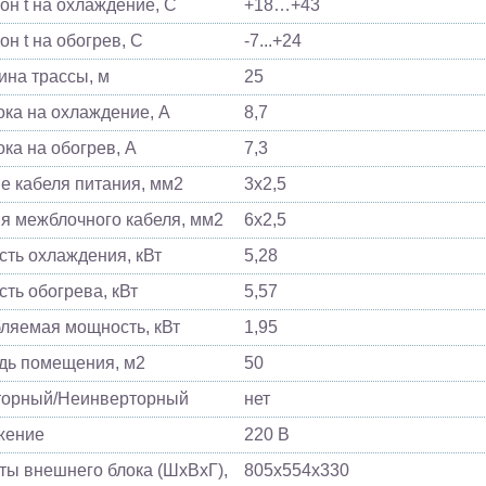
он t на охлаждение, С
+18…+43
он t на обогрев, С
-7...+24
ина трассы, м
25
ока на охлаждение, А
8,7
ока на обогрев, А
7,3
е кабеля питания, мм2
3x2,5
я межблочного кабеля, мм2
6x2,5
ть охлаждения, кВт
5,28
ть обогрева, кВт
5,57
ляемая мощность, кВт
1,95
ь помещения, м2
50
торный/Неинверторный
нет
жение
220 В
ты внешнего блока (ШхВхГ),
805х554х330