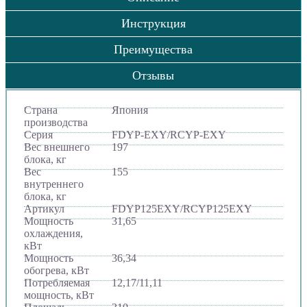
Инструкция
Преимущества
Отзывы
Страна
Япония
производства
Серия
FDYP-EXY/RCYP-EXY
Вес внешнего
197
блока, кг
Вес
155
внутреннего
блока, кг
Артикул
FDYP125EXY/RCYP125EXY
Мощность
31,65
охлаждения,
кВт
Мощность
36,34
обогрева, кВт
Потребляемая
12,17/11,11
мощность, кВт